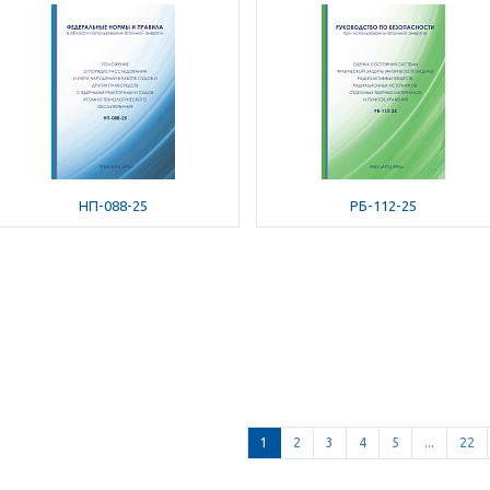
НП-088-25
РБ-112-25
1
2
3
4
5
...
22