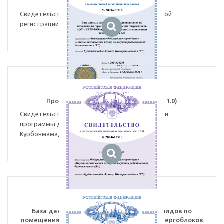
топлива (версия 1.0)
Свидетельство №2024620716 о государственной
регистрации базы данных
Программа для ЭВМ Памир (версия 1.0)
Свидетельство о государственной регистрации
программы для ЭВМ № 2024613510. Автор:
Курбонмамадов Алишер Шакармамадович.
База данных распределения радионуклидов по
помещениям герметичного ограждения энергоблоков