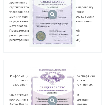
хранения и структурирования информации о
сертификатах-разрешениях на конструкцию и перевозку
упаковок с радиоактивными материалами, а также
другими сертификатами-разрешениями, выдача которых
осуществляется при транспортировании радиоактивных
материалов.
Программа прошла процедуру государственной
регистрации (свидетельство о государственной
регистрации программы для ЭВМ № 2019611041).
Информационная система по организации экспертизы
проектов нормативов выбросов и сбросов и по
разрешениям на выбросы и сбросы радиоактивных
веществ
Свидетельство о государственной регистрации
программы для ЭВМ № 2022615045. Авторы: Курындин
Антон Владимирович, Шаповалов Альберт Сергеевич,