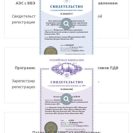
АЭС с ВВЭР-440 при тяжелых авариях с плавлением
топлива (версия 1.0)
Свидетельство №2024620717 о государственной
регистрации базы данных
Программа для ЭВМ «Калькулятор нормативов ПДВ
РВ»
Зарегистрирована в реестр программ для ЭВМ,
регистрационный № 2024613482 от 13.02.2024
Патент № 2819962 на изобретение: