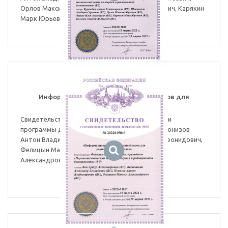
Орлов Максим Юрьевич, Ляшко Илья Алексеевич, Карякин
Марк Юрьевич, Кольцов Алексей Андреевич.
Информационная система контейнеров для
радиоактивных отходов
Свидетельство о государственной регистрации
программы для ЭВМ № 2022613657. Авторы: Понизов
Антон Владимирович, Василишин Александр Леонидович,
Фелицын Максим Александрович, Вон Артур
Александрович.