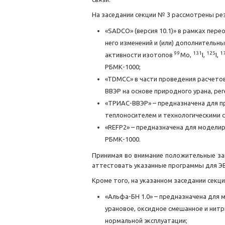
На заседании секции № 3 рассмотрены р
«SADCO» (версия 10.1)» в рамках пер
него изменений и (или) дополнительн
99
131
125
1
активности изотопов
Mo,
I,
I,
РБМК-1000;
«TDMCC» в части проведения расчет
ВВЭР на основе природного урана, рег
«ТРИАС-ВВЭР» – предназначена для п
теплоносителем и технологическими 
«REFP2» – предназначена для моделир
РБМК-1000.
Принимая во внимание положительные за
аттестовать указанные программы для ЭВ
Кроме того, на указанном заседании сек
«Альфа-БН 1.0» – предназначена для
урановое, оксидное смешанное и нит
нормальной эксплуатации;