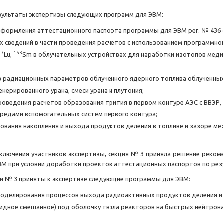
езультаты экспертизы следующих программ для ЭВМ:
еоформления аттестационного паспорта программы для ЭВМ рег. № 436 о
ых сведений в части проведения расчетов с использованием программн
77
153
Lu,
Sm в облучательных устройствах для наработки изотопов медиц
ов радиационных параметров облученного ядерного топлива облученн
енерированного урана, смеси урана и плутония;
роведения расчетов образования трития в первом контуре АЭС с ВВЭР,
средами вспомогательных систем первого контура;
ования накопления и выхода продуктов деления в топливе и зазоре м
ключения участников экспертизы, секция № 3 приняла решение реком
М при условии доработки проектов аттестационных паспортов по рез
ции № 3 приняты к экспертизе следующие программы для ЭВМ:
 моделирования процессов выхода радиоактивных продуктов деления из
ридное смешанное) под оболочку твэла реакторов на быстрых нейтрон