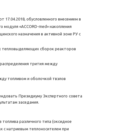
т 17.04.2018, обусловленного внесением в
ого модуля «ACCORD-med» накопления
инского назначения в активной зоне РУ с
ых тепловыделяющих сборок реакторов
 распределения трития между
ежду топливом и оболочкой твэлов
ендовать Президиуму Экспертного совета
ультатам заседания.
 топлива различного типа (оксидное
ах с натриевым теплоносителем при