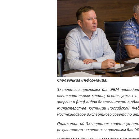
Справочная информация:
Экспертиза программ для ЭВМ проводит
вычислительных машин, используемых в 
энергии и (или) видов деятельности в об
Министерстве юстиции Российской Феде
Ростехнадзоре Экспертного совета по ат
Положение об Экспертном совете утверж
результатов экспертизы программ для Э
В состав секции № 3 «Перенос ионизирую