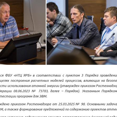
ся ФБУ «НТЦ ЯРБ» в соответствии с пунктом 3 Порядка проведени
целях построения расчетных моделей процессов, влияющих на безоп
ласти использования атомной энергии (утвержден приказом Ростехнадзор
рации 08.06.2023 № 73783, далее – Порядок). Указанным Порядко
тестации программ для ЭВМ.
дено приказом Ростехнадзора от 25.03.2025 № 98. Основными задач
ВМ, а также формирование предложений по содержанию проектов атте
щего излучения, радиационная защита, распространение (миграция) ра