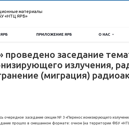
ционные материалы
У «НТЦ ЯРБ»
 ЯРБ
ПРИЛОЖЕНИЕ ЯРБ
О НАС
» проведено заседание тема
онизирующего излучения, ра
транение (миграция) радиоа
ось очередное заседание секции № 3 «Перенос ионизирующего излучен
седание прошло в смешанном формате: очном (на территории ФБУ «НТ