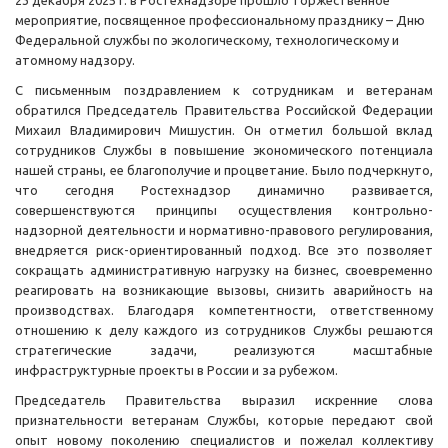
23 декабря 2025 г. в Ростехнадзоре прошло торжественное
мероприятие, посвященное профессиональному празднику – Дню
Федеральной службы по экологическому, технологическому и
атомному надзору.
С письменным поздравлением к сотрудникам и ветеранам
обратился Председатель Правительства Российской Федерации
Михаил Владимирович Мишустин. Он отметил большой вклад
сотрудников Службы в повышение экономического потенциала
нашей страны, ее благополучие и процветание. Было подчеркнуто,
что сегодня Ростехнадзор динамично развивается,
совершенствуются принципы осуществления контрольно-
надзорной деятельности и нормативно-правового регулирования,
внедряется риск-ориентированный подход. Все это позволяет
сокращать административную нагрузку на бизнес, своевременно
реагировать на возникающие вызовы, снизить аварийность на
производствах. Благодаря компетентности, ответственному
отношению к делу каждого из сотрудников Службы решаются
стратегические задачи, реализуются масштабные
инфраструктурные проекты в России и за рубежом.
Председатель Правительства выразил искренние слова
признательности ветеранам Службы, которые передают свой
опыт новому поколению специалистов и пожелал коллективу