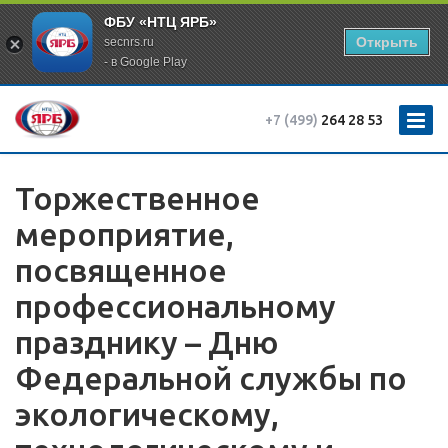
ФБУ «НТЦ ЯРБ»
Открыть
secnrs.ru
- в Google Play
+7 (499)
264 28 53
Торжественное
мероприятие,
посвященное
профессиональному
празднику – Дню
Федеральной службы по
экологическому,