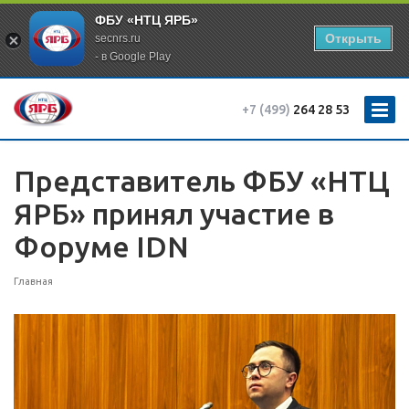
ФБУ «НТЦ ЯРБ»
Открыть
secnrs.ru
- в Google Play
+7 (499)
264 28 53
Представитель ФБУ «НТЦ
ЯРБ» принял участие в
Форуме IDN
Главная