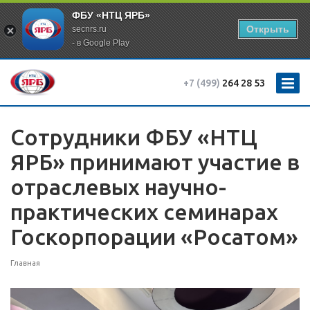
ФБУ «НТЦ ЯРБ»
Открыть
secnrs.ru
- в Google Play
+7 (499)
264 28 53
Сотрудники ФБУ «НТЦ
ЯРБ» принимают участие в
отраслевых научно-
практических семинарах
Госкорпорации «Росатом»
Главная