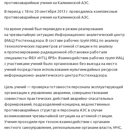
противоаварийные учения на Калининской АЭС.
В период с 18 по 20 сентября 2013 г. проводились комплексные
противоаварийные учения на Калининской АЭС.
На время учений был переведен в режим реагирования
на чрезвычайную ситуацию Информационно-аналитический центр
(ИАЦ) Ростехнадзора. В составе рабочих групп ИАЦ по анализу
технологических параметров атомной станции и по анализу
и прогнозированию радиационной обстановки работали
специалисты ФБУ «НТЦ ЯРБ». Взаимодействие рабочих групп ИАЦ
с участниками учений было организовано без выезда на место
учений посредством использования мультимедийных ресурсов
информационно-аналитического центра Ростехнадзора.
Цель учений — проверка готовности персонала эксплуатирующей
организации к управлению авариями, совершенствование
совместных практических действий аварийно-спасательных
формирований, подразделений концерна, ведомственных
противоаварийных структур и персонала АЭС в случае
возникновения чрезвычайной ситуации на атомной станции.
Учения проходили при тесном взаимодействии с органами
местного самоуправления, региональными органами власти, МЧС,