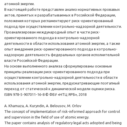
атомной энергии.
В настоящей работе представлен анализ нормативных провавых
актов, принятых и разрабатываемых в Российской Федерации,
положения которых регламентируют риск-ориентированный
подход при осуществлении контрольно-надзорной деятельности.
Проанализирован международный опыт в части риск-
ориентированного подхода в контрольно-надзорной
деятельности в области использования атомной энергии, а также
опыт внедрения риск-ориентированного подхода в котрольно-
надзорную деятельность федеральных органов исполнительной
власти Российской Федерации.
На основе выполненного анализа сформулированы основные
принципы реализации риск-ориентированного подхода при
осуществлении контрольно-надзорной деятельности в области
использования атомной энергии, предусматривающие поэтапный
переход от статической к динамической модели оценки риска.
ISBN 978-5-907011-16-8 © ФБУ «НТЦ ЯРБ», 2018
A. Khamaza, A. Kuryndin, A. Belousov, M. Orlov
The concept of implementation of risk-informed approach for control
and supervision in the field of use of atomic energy.
The paper contains analysis of regulatory legal acts adopted and being