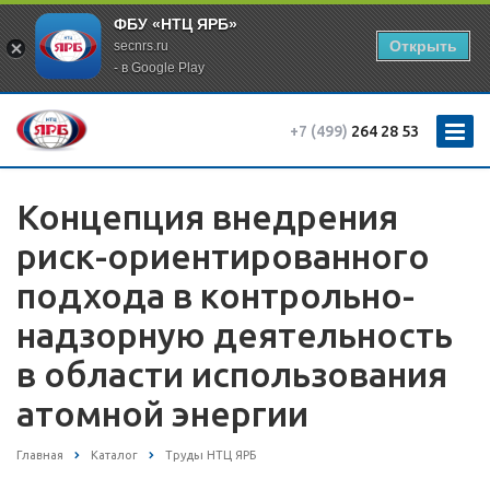
ФБУ «НТЦ ЯРБ»
Открыть
secnrs.ru
- в Google Play
+7 (499)
264 28 53
Концепция внедрения
риск-ориентированного
подхода в контрольно-
надзорную деятельность
в области использования
атомной энергии
Главная
Каталог
Труды НТЦ ЯРБ