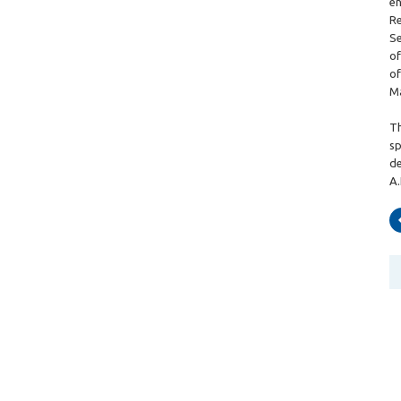
en
Re
Se
of
of
Ma
Th
sp
de
A.