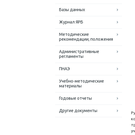
Базы данных
Журнал ЯРБ
Методические
рекомендации, положения
Административные
регламенты
ПНАЭ
Учебно-методические
материалы
Годовые отчеты
Другие документы
Р
к
т
у