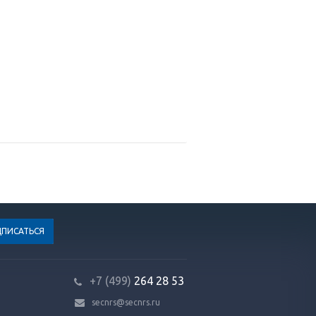
+7 (499)
264 28 53
secnrs@secnrs.ru