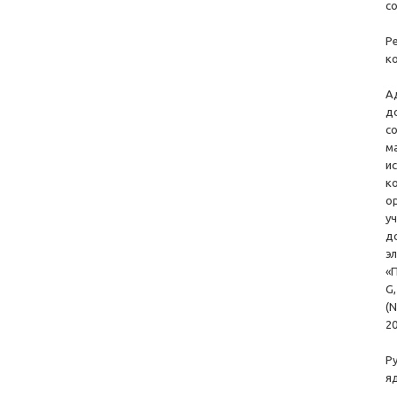
с
Р
к
А
д
с
м
и
к
о
у
д
э
«
G
(
2
Р
я