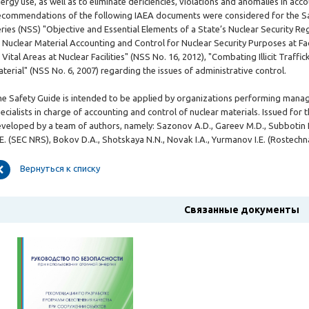
ergy use, as well as to eliminate deficiencies, violations and anomalies in acc
commendations of the following IAEA documents were considered for the Sa
ries (NSS) "Objective and Essential Elements of a State’s Nuclear Security R
 Nuclear Material Accounting and Control for Nuclear Security Purposes at Faci
 Vital Areas at Nuclear Facilities" (NSS No. 16, 2012), "Combating Illicit Traff
terial" (NSS No. 6, 2007) regarding the issues of administrative control.
e Safety Guide is intended to be applied by organizations performing manage
ecialists in charge of accounting and control of nuclear materials. Issued for 
veloped by a team of authors, namely: Sazonov A.D., Gareev M.D., Subbotin E.P
E. (SEC NRS), Bokov D.A., Shotskaya N.N., Novak I.A., Yurmanov I.E. (Rostechn
Вернуться к списку
Связанные документы