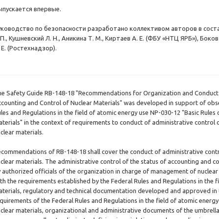
ыпускается впервые.
уководство по безопасности разработано коллективом авторов в составе
 П., Кушневский Л. Н., Аникина Т. М., Киртаев А. Е. (ФБУ «НТЦ ЯРБ»), Боко
 Е. (Ростехнадзор).
e Safety Guide RB-148-18 "Recommendations for Organization and Conduct o
counting and Control of Nuclear Materials" was developed in support of obs
les and Regulations in the field of atomic energy use NP-030-12 "Basic Rules
terials" in the context of requirements to conduct of administrative control 
clear materials.
commendations of RB-148-18 shall cover the conduct of administrative contro
clear materials. The administrative control of the status of accounting and con
 authorized officials of the organization in charge of management of nuclear
th the requirements established by the Federal Rules and Regulations in the f
terials, regulatory and technical documentation developed and approved in t
quirements of the Federal Rules and Regulations in the field of atomic energ
clear materials, organizational and administrative documents of the umbrell