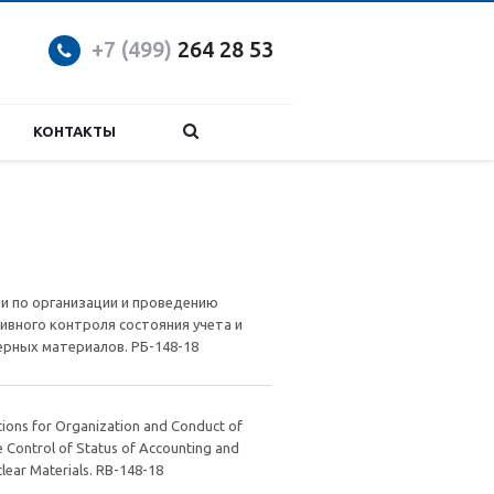
+7 (499)
264 28 53
КОНТАКТЫ
и по организации и проведению
вного контроля состояния учета и
ерных материалов. РБ-148-18
ons for Organization and Conduct of
e Control of Status of Accounting and
lear Materials. RB-148-18