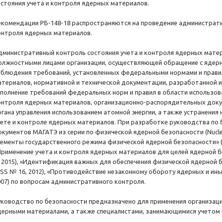
остояния учета и контроля ядерных материалов.
екомендации РБ-148-18 распространяются на проведение администрати
онтроля ядерных материалов.
дминистративный контроль состояния учета и контроля ядерных мате
олжностными лицами организации, осуществляющей обращение с ядерн
облюдения требований, установленных федеральными нормами и правил
атериалов, нормативной и технической документации, разработанной и
сполнение требований федеральных норм и правил в области использова
онтроля ядерных материалов, организационно-распорядительных док
ргана управления использованием атомной энергии, а также устранения 
чете и контроле ядерных материалов. При разработке руководства по
окументов МАГАТЭ из серии по физической ядерной безопасности (Nuclear
лементы государственного режима физической ядерной безопасности» (N
Применение учета и контроля ядерных материалов для целей ядерной б
, 2015), «Идентификация важных для обеспечения физической ядерной 
NSS № 16, 2012), «Противодействие незаконному обороту ядерных и ин
007) по вопросам административного контроля.
уководство по безопасности предназначено для применения организа
дерными материалами, а также специалистами, занимающимися учетом