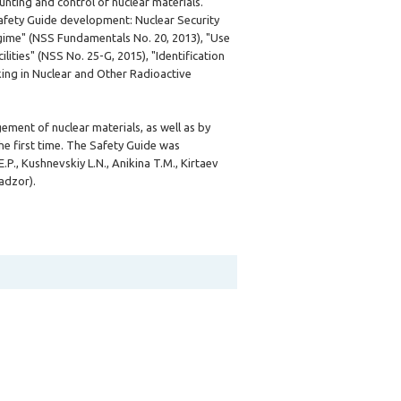
ounting and control of nuclear materials.
fety Guide development: Nuclear Security
egime" (NSS Fundamentals No. 20, 2013), "Use
lities" (NSS No. 25-G, 2015), "Identification
icking in Nuclear and Other Radioactive
ment of nuclear materials, as well as by
the first time. The Safety Guide was
., Kushnevskiy L.N., Anikina T.M., Kirtaev
adzor).