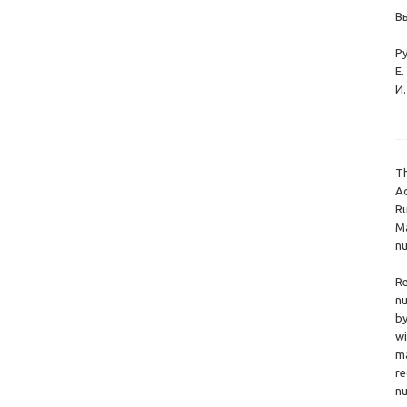
В
Р
Е.
И.
Th
Ac
Ru
Ma
nu
Re
nu
by
wi
ma
re
nu