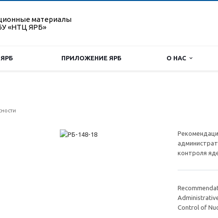
ционные материалы
У «НТЦ ЯРБ»
 ЯРБ
ПРИЛОЖЕНИЕ ЯРБ
О НАС
сности
Рекомендаци
администрати
контроля яд
Recommendati
Administrativ
Control of Nuc