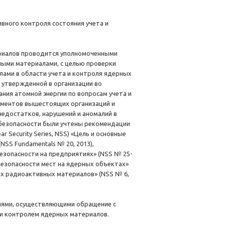
вного контроля состояния учета и
риалов проводится уполномоченными
ыми материалами, с целью проверки
ами в области учета и контроля ядерных
 утвержденной в организации во
ния атомной энергии по вопросам учета и
ументов вышестоящих организаций и
недостатков, нарушений и аномалий в
 безопасности были учтены рекомендации
 Security Series, NSS) «Цель и основные
SS Fundamentals № 20, 2013),
езопасности на предприятиях» (NSS № 25-
безопасности мест на ядерных объектах»
ых радиоактивных материалов» (NSS № 6,
циями, осуществляющими обращение с
 и контролем ядерных материалов.