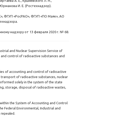
ртаева А. Е., Кушневского Л. Н.,
, Юрманова И. Е. (Ростехнадзор).
», ФГУП «РосРАО», ФГУП «ПО Маяк», АО
технадзора.
ному надзору от 13 февраля 2020 г. № 68.
trial and Nuclear Supervision Service of
 and control of radioactive substances and
ties of accounting and control of radioactive
 transport of radioactive substances, nuclear
erformed solely in the system of the state
ng, storage, disposal of radioactive wastes,
 within the System of Accounting and Control
e Federal Environmental, Industrial and
 repealed.