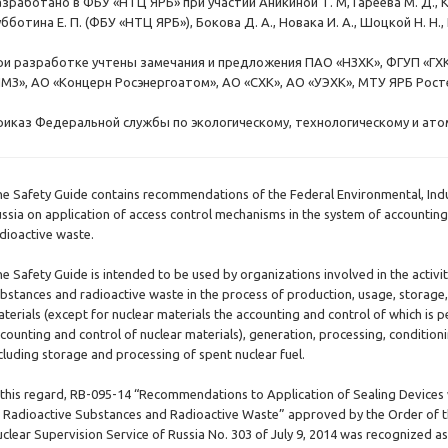
зработано в ФБУ «НТЦ ЯРБ» при участии Аникиной Т. М, Гареева М. Д., Ки
бботина Е. П. (ФБУ «НТЦ ЯРБ»), Бокова Д. А., Новака И. А., Шоцкой Н. Н.
ри разработке учтены замечания и предложения ПАО «НЗХК», ФГУП «ГХК
ЧМЗ», АО «Концерн Росэнергоатом», АО «СХК», АО «УЭХК», МТУ ЯРБ Рос
риказ Федеральной службы по экологическому, технологическому и атом
e Safety Guide contains recommendations of the Federal Environmental, Indus
ssia on application of access control mechanisms in the system of accounting
dioactive waste.
e Safety Guide is intended to be used by organizations involved in the activi
bstances and radioactive waste in the process of production, usage, storage,
terials (except for nuclear materials the accounting and control of which is p
counting and control of nuclear materials), generation, processing, conditioni
cluding storage and processing of spent nuclear fuel.
 this regard, RB-095-14 “Recommendations to Application of Sealing Devices
 Radioactive Substances and Radioactive Waste” approved by the Order of th
clear Supervision Service of Russia No. 303 of July 9, 2014 was recognized as