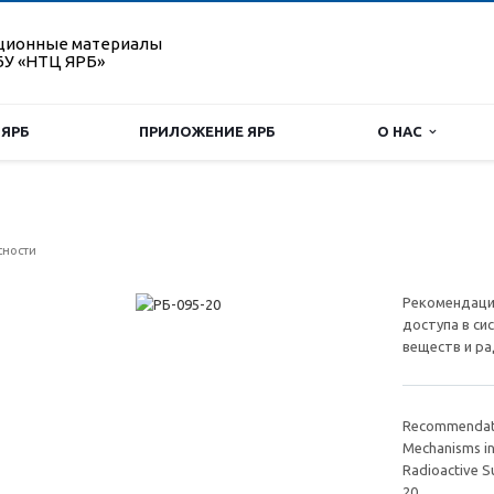
ционные материалы
У «НТЦ ЯРБ»
 ЯРБ
ПРИЛОЖЕНИЕ ЯРБ
О НАС
сности
Рекомендаци
доступа в си
веществ и ра
Recommendatio
Mechanisms in
Radioactive S
20.