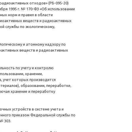
 радиоактивных отходов» (РБ-095-20)
ября 1995 г. № 170-ФЗ «Об использовании
ных норм и правил в области
адиоактивных веществ и радиоактивных
ой службы по экологическому,
огическому и атомному надзору по
иоактивных веществ и радиоактивных
льность по учету и контролю
пользовании, хранении,
в, учет которых производится
териалов), образовании, переработке,
лючая хранение и переработку
чных устройств в системе учета и
ённого приказом Федеральной службы по
№ 303.