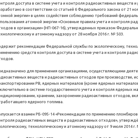
онтроля доступа в системе учета и контроля радиоактивных веществ и
азработано в соответствии со статьей 6 Федерального закона от 21 но
томной энергии» в целях содействия соблюдению требований федераль
спользования атомной энергии «Основные правила учета и контроля р
тходов в организации» (НП-067-16), утвержденных приказом Федеральн
ехнологическому и атомному надзору от 28 ноября 2016 г. № 503.
одержит рекомендации Федеральной службы по экологическому, технол
рименению средств контроля доступа в системе учета и контроля рад
тходов.
редназначено для применения организациями, осуществляющими деяте
адиоактивных веществ и радиоактивных отходов при производстве, ис
ранспортировании РВ, ядерных материалов (кроме ядерных материало
сключительно в системе государственного учета и контроля ядерных ма
ондиционировании, хранении, захоронении радиоактивных отходов, вк
тработавшего ядерного топлива.
ыпускается взамен РБ-095-14 «Рекомендации по применению пломбирово
онтроля радиоактивных веществ и радиоактивных отходов», утвержд
кологическому, технологическому и атомному надзору от 9 июля 2014 г. 