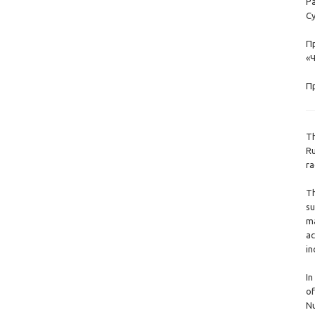
Ра
Су
П
«
П
Th
Ru
ra
Th
su
ma
ac
in
In
of
Nu