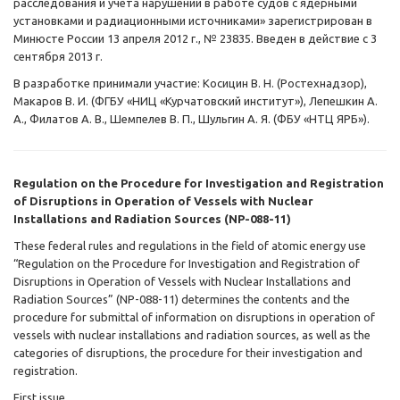
расследования и учета нарушений в работе судов с ядерными
установками и радиационными источниками» зарегистрирован в
Минюсте России 13 апреля 2012 г., № 23835. Введен в действие с 3
сентября 2013 г.
В разработке принимали участие: Косицин В. Н. (Ростехнадзор),
Макаров В. И. (ФГБУ «НИЦ «Курчатовский институт»), Лепешкин А.
А., Филатов А. В., Шемпелев В. П., Шульгин А. Я. (ФБУ «НТЦ ЯРБ»).
Regulation on the Procedure for Investigation and Registration
of Disruptions in Operation of Vessels with Nuclear
Installations and Radiation Sources (NP-088-11)
These federal rules and regulations in the field of atomic energy use
“Regulation on the Procedure for Investigation and Registration of
Disruptions in Operation of Vessels with Nuclear Installations and
Radiation Sources” (NP-088-11) determines the contents and the
procedure for submittal of information on disruptions in operation of
vessels with nuclear installations and radiation sources, as well as the
categories of disruptions, the procedure for their investigation and
registration.
First issue.