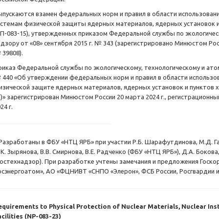
ыпускаются взамен федеральных норм и правил в области использовани
истемам физической защиты ядерных материалов, ядерных установок и
НП-083-15), утвержденных приказом Федеральной службы по экологиче
адзору от «08» сентября 2015 г. № 343 (зарегистрировано Минюстом Рос
 39808).
риказ Федеральной службы по экологическому, технологическому и атом
 440 «Об утверждении федеральных норм и правил в области использов
изической защите ядерных материалов, ядерных установок и пунктов 
)» зарегистрирован Минюстом России 20 марта 2024 г., регистрационный 
24 г.
Разработаны в ФБУ «НТЦ ЯРБ» при участии Р.Б. Шарафутдинова, М.Д. Гар
К. Зырянова, В.В. Смирнова, В.Е. Радченко (ФБУ «НТЦ ЯРБ»), Д.А. Бокова,
Ростехнадзор). При разработке учтены замечания и предложения Госко
осэнергоатом», АО «ФЦНИВТ «СНПО «Элерон», ФСБ России, Росгвардии и
equirements to Physical Protection of Nuclear Materials, Nuclear Ins
cilities (NP-083-23)