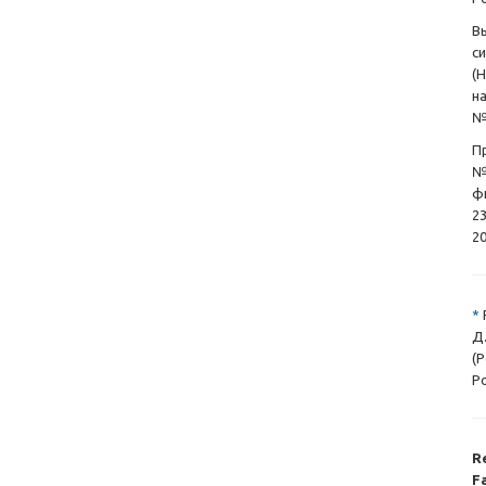
В
с
(
н
№
П
№
ф
23
20
*
Д.
(
Р
R
Fa