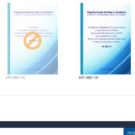
НП-083-15
НП-085-19