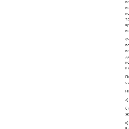
и
и
и
т
к
и
Ф
п
и
д
и
и
П
о
Н
а
б
э
в
Р