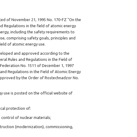
ated of November 21, 1995 No. 170-FZ "On the
d Regulations in the field of atomic energy
nergy, including the safety requirements to
 use, comprising safety goals, principles and
field of atomic energy use.
developed and approved according to the
al Rules and Regulations in the Field of
 Federation No. 1511 of December 1, 1997
nd Regulations in the Field of Atomic Energy
" approved by the Order of Rostechnadzor No.
gy use is posted on the official website of
cal protection of:
control of nuclear materials;
nstruction (modernization), commissioning,