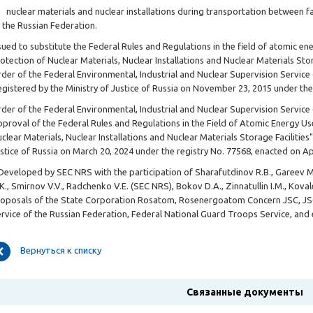
 nuclear materials and nuclear installations during transportation between fac
 the Russian Federation.
sued to substitute the Federal Rules and Regulations in the field of atomic e
otection of Nuclear Materials, Nuclear Installations and Nuclear Materials St
der of the Federal Environmental, Industrial and Nuclear Supervision Servic
egistered by the Ministry of Justice of Russia on November 23, 2015 under the
der of the Federal Environmental, Industrial and Nuclear Supervision Servic
proval of the Federal Rules and Regulations in the Field of Atomic Energy Us
clear Materials, Nuclear Installations and Nuclear Materials Storage Facilities
stice of Russia on March 20, 2024 under the registry No. 77568, enacted on Apr
eveloped by SEC NRS with the participation of Sharafutdinov R.B., Gareev M.
K., Smirnov V.V., Radchenko V.E. (SEC NRS), Bokov D.A., Zinnatullin I.M., Ko
oposals of the State Corporation Rosatom, Rosenergoatom Concern JSC, JS
rvice of the Russian Federation, Federal National Guard Troops Service, and 
Вернуться к списку
Связанные документы