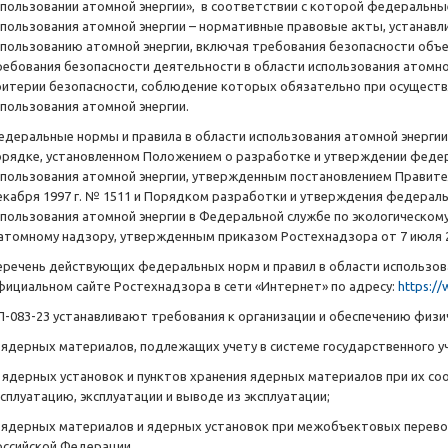
спользовании атомной энергии», в соответствии с которой федеральны
спользования атомной энергии – нормативные правовые акты, устанав
спользованию атомной энергии, включая требования безопасности объе
ребования безопасности деятельности в области использования атомной 
ритерии безопасности, соблюдение которых обязательно при осуществ
спользования атомной энергии.
едеральные нормы и правила в области использования атомной энерги
орядке, установленном Положением о разработке и утверждении федер
спользования атомной энергии, утвержденным постановлением Правите
екабря 1997 г. № 1511 и Порядком разработки и утверждения федераль
спользования атомной энергии в Федеральной службе по экологическому
 атомному надзору, утвержденным приказом Ростехнадзора от 7 июля 20
еречень действующих федеральных норм и правил в области использов
фициальном сайте Ростехнадзора в сети «Интернет» по адресу:
https://
П-083-23 устанавливают требования к организации и обеспечению физи
) ядерных материалов, подлежащих учету в системе государственного у
) ядерных установок и пунктов хранения ядерных материалов при их со
ксплуатацию, эксплуатации и выводе из эксплуатации;
) ядерных материалов и ядерных установок при межобъектовых перево
оссийской Федерации.