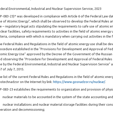
deral Environmental, Industrial and Nuclear Supervision Service, 2023
P-083-23)* was developed in compliance with Article 6 of the Federal Law d
e of Atomic Energy", which shall be observed to develop the Federal Rules an
e – regulatory legal acts stipulating the requirements to safe use of atomic e
clear facilities, safety requirements to activities in the field of atomic energy
iteria, compliance with which is mandatory when carrying out activities in the 
e Federal Rules and Regulations in the field of atomic energy use shall be 
ocedure established in the "Provisions for Development and Approval of Feder
omic Energy Use" approved by the Decree of the Government of the Russian
d observing the "Procedure for Development and Approval of Federal Rules a
e by the Federal Environmental, Industrial and Nuclear Supervision Service
7 of July 7, 2015.
e list of the current Federal Rules and Regulations in the field of atomic ener
stechnadzor on the Internet by link:
https://www.gosnadzor.ru/nuclear/
.
-083-23 establishes the requirements to organization and provision of physi
 nuclear materials to be accounted in the system of the state accounting and 
 nuclear installations and nuclear material storage facilities during their co
eration and decommissioning;