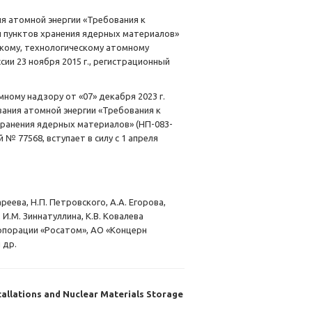
я атомной энергии «Требования к
 пунктов хранения ядерных материалов»
скому, технологическому атомному
сии 23 ноября 2015 г., регистрационный
ному надзору от «07» декабря 2023 г.
ания атомной энергии «Требования к
хранения ядерных материалов» (НП-083-
№ 77568, вступает в силу с 1 апреля
еева, Н.П. Петровского, А.А. Егорова,
 И.М. Зиннатуллина, К.В. Ковалева
рпорации «Росатом», АО «Концерн
 др.
tallations and Nuclear Materials Storage