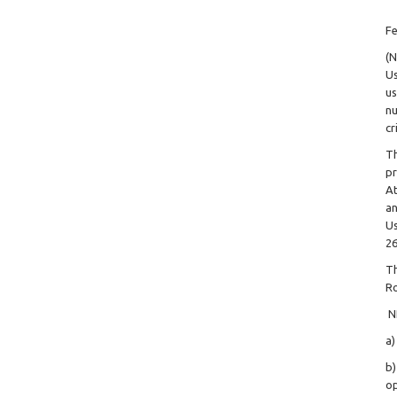
Fe
(N
Us
us
nu
cr
Th
pr
At
an
Us
26
Th
Ro
NP
a)
b)
op