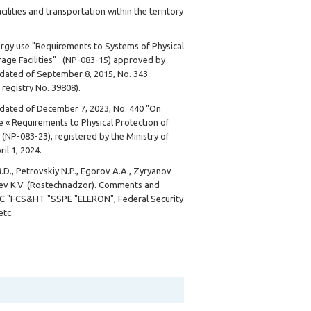
ilities and transportation within the territory
nergy use "Requirements to Systems of Physical
orage Facilities" (NP-083-15) approved by
e dated of September 8, 2015, No. 343
 registry No. 39808).
e dated of December 7, 2023, No. 440 "On
e « Requirements to Physical Protection of
" (NP-083-23), registered by the Ministry of
il 1, 2024.
D., Petrovskiy N.P., Egorov A.A., Zyryanov
valev K.V. (Rostechnadzor). Comments and
C "FCS&HT "SSPE "ELERON", Federal Security
etc.