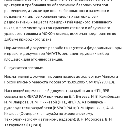
критерии и требования по обеспечению безопасности при
размещении, а также при оценке безопасности наземных и
подземных пунктов хранения ядерных материалов и
радиоактивных веществ предприятий ядерного топливного
цикла, в том числе пунктов хранения свежего и облученного
уранового топлива и МОКС-топлива, исключая предприятия по
добыче природного урана.
Нормативный документ разработан с учетом федеральных норм
и правил и документов МАГАТЭ, регламентирующих выбор
площадок для атомных станций.
Выпускается впервые.
Нормативный документ прошел правовую экспертизу Минюста
России (письмо Минюста России от 15.09.2005 г. № 01/7289-ЕЗ).
Настоящий нормативный документ разработан в НТЦ ЯРБ
совместно с ИБРАЭ РАН при участии Е. Г. Бугаева, И. В. Калиберды,
И. М. Лаврова, Л. М. Фихиевой (НТЦ ЯРБ); А. А.Полищука –
руководителя разработки (ИБРАЭ РАН); В. М. Ирюшкина, А. И.
Кислова (Федеральная служба по экологическому,
технологическому и атомному надзору); В. Н. Морозова, В. Н.
Татаринова (ГЦ РАН).